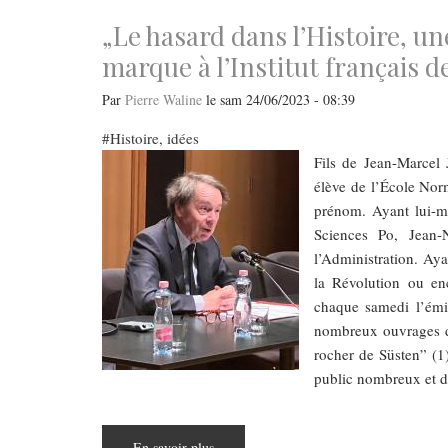
idylles”
par
​​​​​​​„Le hasard dans l’Histoire
Ádám
Bősze
marque à l’Institut français 
Par
Pierre Waline
le
sam 24/06/2023 - 08:39
Histoire, idées
Fils de Jean-Marcel
élève de l’École Norm
prénom. Ayant lui-mê
Sciences Po, Jean-
l’Administration. Aya
la Révolution ou en
chaque samedi l’émi
nombreux ouvrages do
rocher de Süsten” (1).
public nombreux et de
En savoir plus
sur