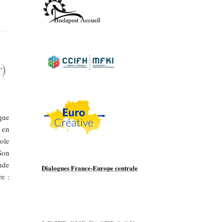
r)
que
 en
ole
Son
nde
Dialogues France-Europe centrale
re :