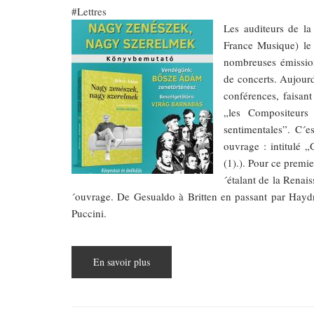
Lettres
Les auditeurs de la
France Musique) le
nombreuses émission
de concerts. Aujour
conférences, faisant 
„les Compositeurs
sentimentales”. C´e
ouvrage : intitulé 
(1).). Pour ce premi
´étalant de la Renai
´ouvrage. De Gesualdo à Britten en passant par Hayd
Puccini.
En savoir plus
sur
Lecture
:
„Grands
musiciens,
grandes