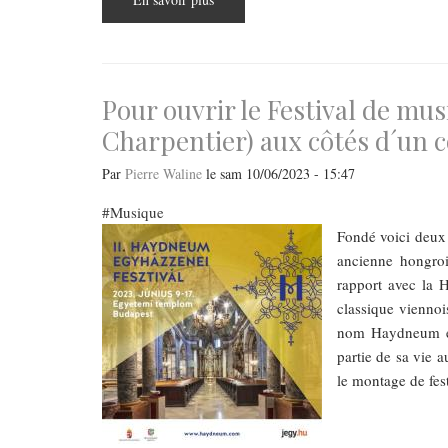
„Le
hasard
dans
l’Histoire,
une
toute-
Pour ouvrir le Festival de mu
puissance
?”
Charpentier) aux côtés d´un c
-
Un
hôte
Par
Pierre Waline
le
sam 10/06/2023 - 15:47
de
marque
à
Musique
l’Institut
Fondé voici deux 
français
de
ancienne hongroi
Budapest
:
rapport avec la 
Jean-
Noël
classique viennoi
Jeanneney
nom Haydneum est
partie de sa vie a
le montage de fest