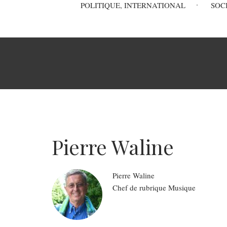
Main
POLITIQUE, INTERNATIONAL
SOC
navigation
Fil
d'Ariane
Pierre Waline
Pierre
Waline
Role
Chef de rubrique Musique