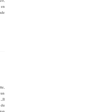
co,
 en
nde
te,
 un
„Il
 du
ion