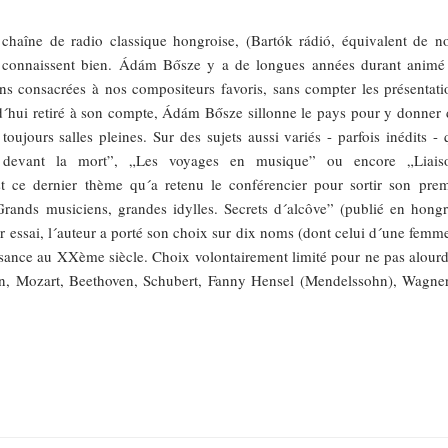
 chaîne de radio classique hongroise, (Bartók rádió, équivalent de no
 connaissent bien. Ádám Bősze y a de longues années durant animé
s consacrées à nos compositeurs favoris, sans compter les présentati
d´hui retiré à son compte, Ádám Bősze sillonne le pays pour y donner 
toujours salles pleines. Sur des sujets aussi variés - parfois inédits -
 devant la mort”, „Les voyages en musique” ou encore „Liais
st ce dernier thème qu´a retenu le conférencier pour sortir son prem
„Grands musiciens, grandes idylles. Secrets d´alcôve” (publié en hongr
er essai, l´auteur a porté son choix sur dix noms (dont celui d´une femme
ssance au XXème siècle. Choix volontairement limité pour ne pas alourdi
n, Mozart, Beethoven, Schubert, Fanny Hensel (Mendelssohn), Wagner