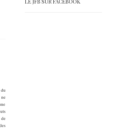
LE JFB SUR FACEBOOK
 du
 ne
une
uts
 de
des