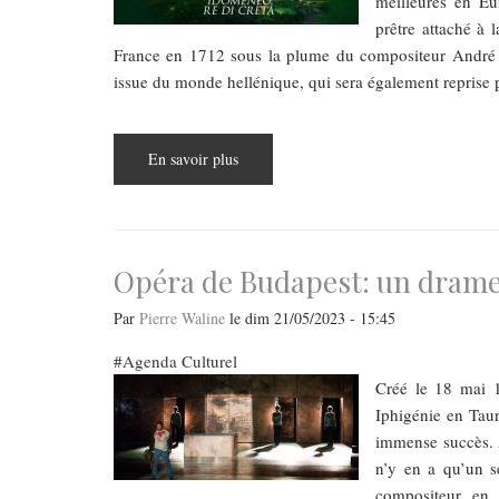
meilleures en Eu
prêtre attaché à 
France en 1712 sous la plume du compositeur André C
issue du monde hellénique, qui sera également reprise 
En savoir plus
sur
Opéra
de
Budapest
:
après
plus
de
Opéra de Budapest: un drame 
trente
ans
d'absence,
Par
Pierre Waline
le
dim 21/05/2023 - 15:45
reprise
de
Agenda Culturel
l'Idoménée
de
Créé le 18 mai 
Mozart
Iphigénie en Taur
immense succès. A
n’y en a qu’un s
compositeur en 