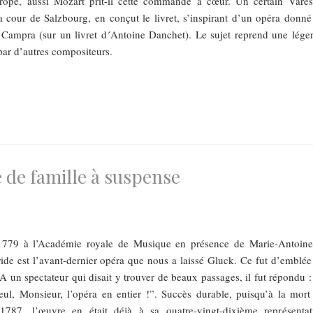
rope, aussi Mozart prit-il cette commande à cœur. Un certain Vares
la cour de Salzbourg, en conçut le livret, s’inspirant d’un opéra donné
ampra (sur un livret d´Antoine Danchet). Le sujet reprend une lége
par d’autres compositeurs.
de famille à suspense
1779 à l’Académie royale de Musique en présence de Marie-Antoinet
ide est l’avant-dernier opéra que nous a laissé Gluck. Ce fut d’emblée
 un spectateur qui disait y trouver de beaux passages, il fut répondu : 
eul, Monsieur, l’opéra en entier !”. Succès durable, puisqu’à la mort
1787, l’œuvre en était déjà à sa quatre-vingt-dixième représentat