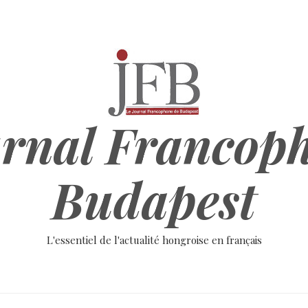
rnal Francop
Budapest
L'essentiel de l'actualité hongroise en français