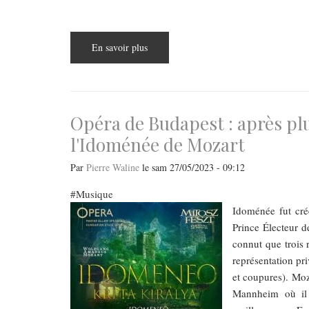
En savoir plus
sur
Pour
ouvrir
le
Festival
de
musique
ancienne
Opéra de Budapest : après plu
:
un
l'Idoménée de Mozart
Français
(M.A.
Charpentier)
Par
Pierre Waline
le
sam 27/05/2023 - 09:12
aux
côtés
d
Musique
´un
Idoménée fut cré
compositeur
Autrichien
Prince Électeur d
(G.Ch.
Strattner)
connut que trois 
représentation pr
et coupures). Moz
Mannheim où il 