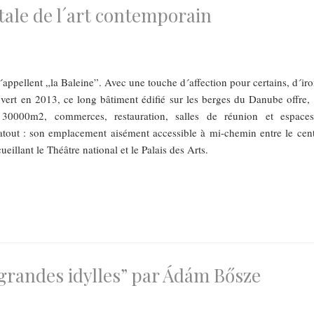
ale de l´art contemporain
´appellent „la Baleine”. Avec une touche d´affection pour certains, d´iro
vert en 2013, ce long bâtiment édifié sur les berges du Danube offre, 
30000m2, commerces, restauration, salles de réunion et espace
atout : son emplacement aisément accessible à mi-chemin entre le cent
cueillant le Théâtre national et le Palais des Arts.
 grandes idylles” par Ádám Bősze