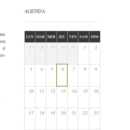
AGENDA
nie
LUN
MAR
MER
JEU
VEN
SAM
DIM
sur
27
28
29
30
31
1
2
s d
re-
3
4
5
6
7
8
9
10
11
12
13
14
15
16
17
18
19
20
21
22
23