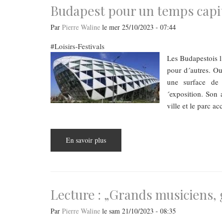
Budapest pour un temps capit
Par
Pierre Waline
le
mer 25/10/2023 - 07:44
Loisirs-Festivals
Les Budapestois l
pour d´autres. Ou
une surface de 
´exposition. Son 
ville et le parc ac
En savoir plus
sur
Budapest
pour
un
temps
capitale
de
l
Lecture : „Grands musiciens,
´art
contemporain
Par
Pierre Waline
le
sam 21/10/2023 - 08:35