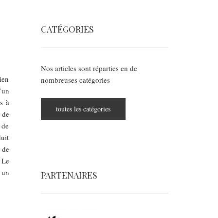
CATÉGORIES
Nos articles sont réparties en de
ien
nombreuses catégories
’un
s à
toutes les catégories
 de
 de
uit
 de
 Le
é un
PARTENAIRES