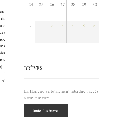
24
25
26
27
28
29
30
tre
 de
ons
31
1
2
3
4
5
6
des
 que
ons
ier
ois
) s
BRÈVES
r l
 et
La Hongrie va totalement interdire l'accès
à son territoire
toutes les brèves