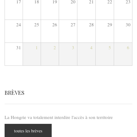
17
18
19
20
21
22
23
24
25
26
27
28
29
30
31
1
2
3
4
5
6
BRÈVES
La Hongrie va totalement interdire l'accès à son territoire
toutes les brèves