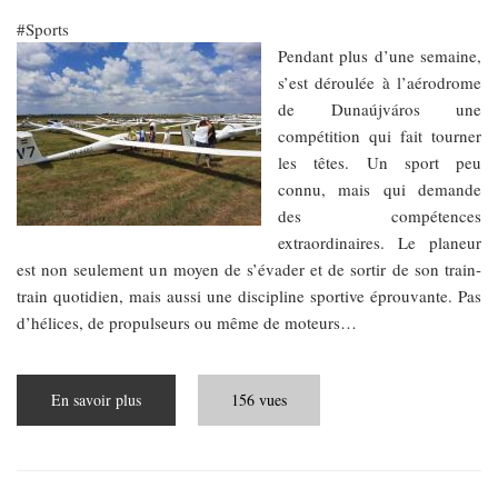
Sports
Pendant plus d’une semaine,
s’est déroulée à l’aérodrome
de Dunaújváros une
compétition qui fait tourner
les têtes. Un sport peu
connu, mais qui demande
des compétences
extraordinaires. Le planeur
est non seulement un moyen de s’évader et de sortir de son train-
train quotidien, mais aussi une discipline sportive éprouvante. Pas
d’hélices, de propulseurs ou même de moteurs…
En savoir plus
sur
156 vues
Sur
le
toit
de
la
Hongrie