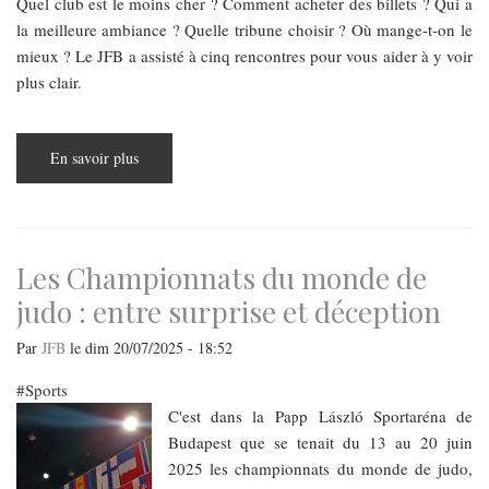
Quel club est le moins cher ? Comment acheter des billets ? Qui a
la meilleure ambiance ? Quelle tribune choisir ? Où mange-t-on le
mieux ? Le JFB a assisté à cinq rencontres pour vous aider à y voir
plus clair.
En savoir plus
sur
Comment
voir
du
foot
à
Budapest
?
Les Championnats du monde de
-
Le
judo : entre surprise et déception
Grand
Guide
Par
JFB
le
dim 20/07/2025 - 18:52
Sports
C'est dans la Papp László Sportaréna de
Budapest que se tenait du 13 au 20 juin
2025 les championnats du monde de judo,