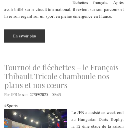
fléchettes français. Après
avoir brillé sur le circuit international, il revient sur son parcours et
livre son regard sur un sport en pleine émergence en France.
En savoir plus
sur
Une
heure
avec
Thibault
Tricole,
le
meilleur
Tournoi de fléchettes – le Français
joueur
français
Thibault Tricole chamboule nos
de
fléchettes
plans et nos cœurs
Par
JFB
le
sam 27/09/2025 - 09:43
Sports
Le JFB a assisté ce week-end
au Hungarian Darts Trophy,
la 12 ème étape de la saison