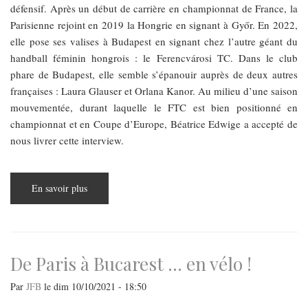
défensif. Après un début de carrière en championnat de France, la
Parisienne rejoint en 2019 la Hongrie en signant à Győr. En 2022,
elle pose ses valises à Budapest en signant chez l’autre géant du
handball féminin hongrois : le Ferencvárosi TC. Dans le club
phare de Budapest, elle semble s’épanouir auprès de deux autres
françaises : Laura Glauser et Orlana Kanor. Au milieu d’une saison
mouvementée, durant laquelle le FTC est bien positionné en
championnat et en Coupe d’Europe, Béatrice Edwige a accepté de
nous livrer cette interview.
En savoir plus
sur
Interview
:
Béatrice
Edwige,
le
rempart
français
De Paris à Bucarest … en vélo !
du
FTC
Par
JFB
le
dim 10/10/2021 - 18:50