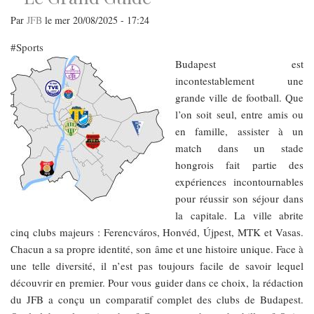
plans
et
Par
JFB
le
mer 20/08/2025 - 17:24
nos
cœurs
Sports
Budapest est
incontestablement une
grande ville de football. Que
l’on soit seul, entre amis ou
en famille, assister à un
match dans un stade
hongrois fait partie des
expériences incontournables
pour réussir son séjour dans
la capitale. La ville abrite
cinq clubs majeurs : Ferencváros, Honvéd, Újpest, MTK et Vasas.
Chacun a sa propre identité, son âme et une histoire unique. Face à
une telle diversité, il n’est pas toujours facile de savoir lequel
découvrir en premier. Pour vous guider dans ce choix, la rédaction
du JFB a conçu un comparatif complet des clubs de Budapest.