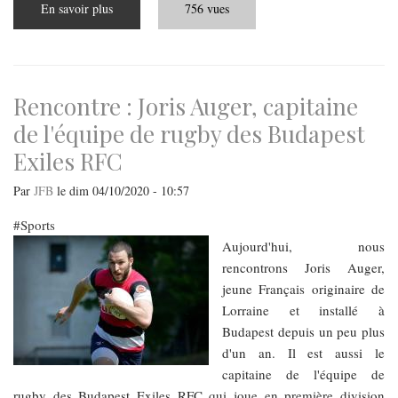
En savoir plus
sur
756 vues
La
Hongrie,
paradis
des
footballeurs
?
Rencontre : Joris Auger, capitaine
de l'équipe de rugby des Budapest
Exiles RFC
Par
JFB
le
dim 04/10/2020 - 10:57
Sports
Aujourd'hui, nous
rencontrons Joris Auger,
jeune Français originaire de
Lorraine et installé à
Budapest depuis un peu plus
d'un an. Il est aussi le
capitaine de l'équipe de
rugby des Budapest Exiles RFC qui joue en première division