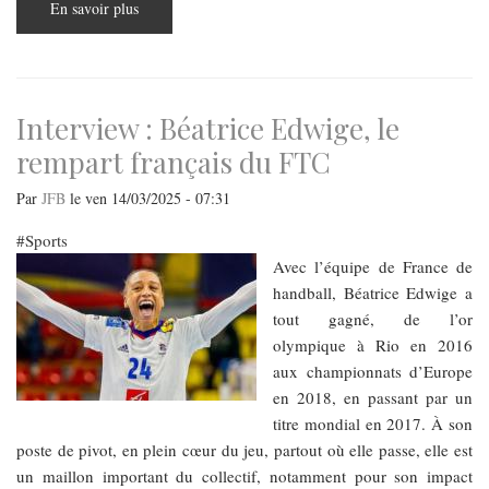
En savoir plus
sur
Tour
de
Hongrie
2025
:
Bilan
d’une
Interview : Béatrice Edwige, le
édition
historique
rempart français du FTC
Par
JFB
le
ven 14/03/2025 - 07:31
Sports
Avec l’équipe de France de
handball, Béatrice Edwige a
tout gagné, de l’or
olympique à Rio en 2016
aux championnats d’Europe
en 2018, en passant par un
titre mondial en 2017. À son
poste de pivot, en plein cœur du jeu, partout où elle passe, elle est
un maillon important du collectif, notamment pour son impact