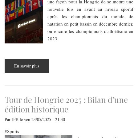
une façon pour la Hongrie de se mettre une
nouvelle fois en avant au niveau sportif
après les championnats du monde de
natation en petit bassin en décembre dernier,
ou encore les championnats d'athlétisme en
2023.
En savoir plus
sur
Les
Championnats
du
monde
de
judo
:
Tour de Hongrie 2025 : Bilan d’une
entre
surprise
édition historique
et
déception
Par
JFB
le
ven 23/05/2025 - 21:30
Sports