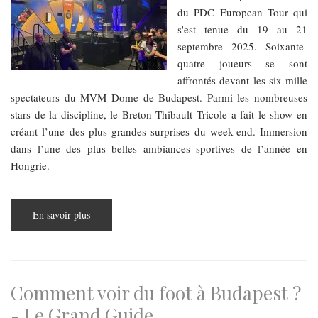
du PDC European Tour qui
s'est tenue du 19 au 21
septembre 2025. Soixante-
quatre joueurs se sont
affrontés devant les six mille
spectateurs du MVM Dome de Budapest. Parmi les nombreuses
stars de la discipline, le Breton Thibault Tricole a fait le show en
créant l’une des plus grandes surprises du week-end. Immersion
dans l’une des plus belles ambiances sportives de l’année en
Hongrie.
En savoir plus
sur
Tournoi
de
fléchettes
–
le
Français
Thibault
Comment voir du foot à Budapest ?
Tricole
chamboule
- Le Grand Guide
nos