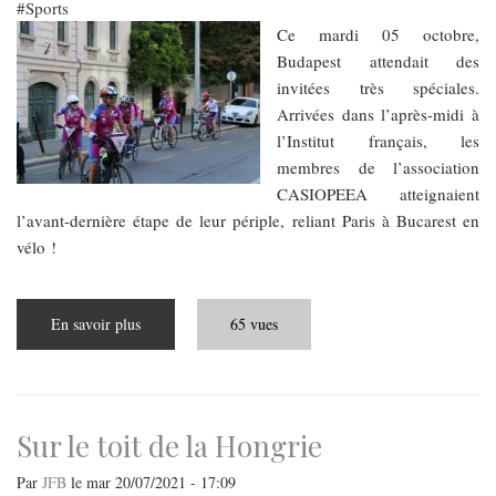
Sports
Ce mardi 05 octobre,
Budapest attendait des
invitées très spéciales.
Arrivées dans l’après-midi à
l’Institut français, les
membres de l’association
CASIOPEEA atteignaient
l’avant-dernière étape de leur périple, reliant Paris à Bucarest en
vélo !
En savoir plus
sur
65 vues
De
Paris
à
Bucarest
…
en
vélo
Sur le toit de la Hongrie
!
Par
JFB
le
mar 20/07/2021 - 17:09