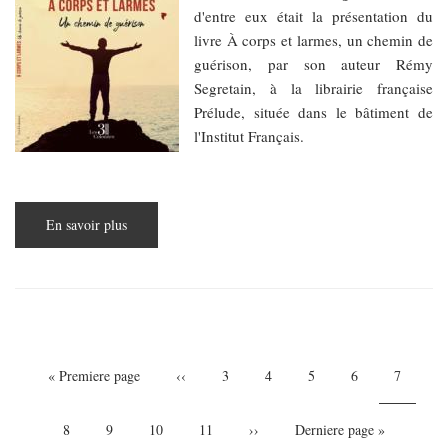
d'entre eux était la présentation du
livre À corps et larmes, un chemin de
guérison, par son auteur Rémy
Segretain, à la librairie française
Prélude, située dans le bâtiment de
l'Institut Français.
En savoir plus
sur
À
corps
et
larmes,
un
chemin
de
guérison
Pagination
Première
« Premiere page
Page
‹‹
Page
3
Page
4
Page
5
Page
6
Page
7
page
précédente
courante
Page
8
Page
9
Page
10
Page
11
Page
››
Dernière
Derniere page »
suivante
page