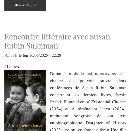
En savoir plus
sur
Deuil
a
rebours,
un
livre
inattendu
:
Rencontre littéraire avec Susan
Rencontre
littéraire
Rubin Suleiman
avec
Yvette
Goldberger
Par
JFB
le
lun 16/06/2025 - 22:28
Lettres
Durant le mois de mai, nous avons eu la
chance de pouvoir suivre deux
conférences de Susan Rubin Suleiman
concernant ses derniers livres, István
Szabó, Filmmaker of Existential Choices
(2024) et A történelem lánya (2024),
traduction hongroise de son livre
autobiographique Daughter of History
(2023), ce qui en francais ferait Une fille