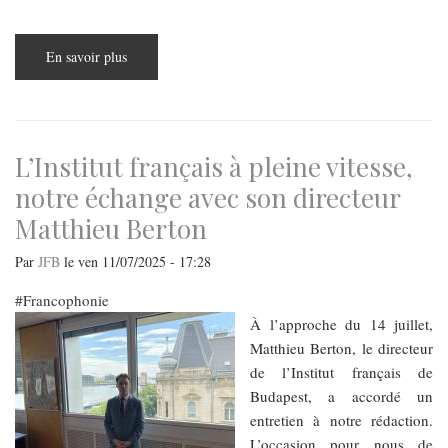
En savoir plus
sur
La
fête
de
la
musique
débarque
à
L’Institut français à pleine vitesse,
Budapest
!
notre échange avec son directeur
Matthieu Berton
Par
JFB
le
ven 11/07/2025 - 17:28
Francophonie
À l’approche du 14 juillet,
Matthieu Berton, le directeur
de l’Institut français de
Budapest, a accordé un
entretien à notre rédaction.
L’occasion pour nous de