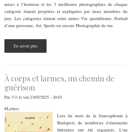
mises à l’honneur et les 3 meilleures photographies de chaque
catégorie étaient projetées et expliquées par deux membres du
jury. Les catégories étaient entre autres Vie quotidienne, Portrait
d’une personne, Art, Sports ou encore Photographie de rue.
En savoir plus
sur
La
43ème
édition
du
concours
de
photo
À corps et larmes, un chemin de
de
presse
guérison
hongroise
au
Centre
Par
JFB
le
ven 23/05/2025 - 20:03
Robert
Capa
Lettres
Lors du mois de la francophonie à
Budapest, de nombreux événements
littéraires ont été organisés. L'un