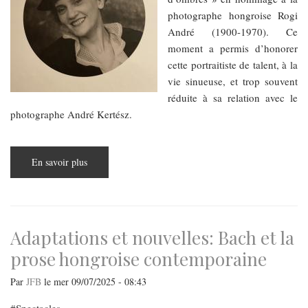
photographe hongroise Rogi
André (1900-1970). Ce
moment a permis d’honorer
cette portraitiste de talent, à la
vie sinueuse, et trop souvent
réduite à sa relation avec le
photographe André Kertész.
En savoir plus
sur
Rogi
André,
portrait
lumineux
d’une
femme
dans
Adaptations et nouvelles: Bach et la
l’ombre
prose hongroise contemporaine
Par
JFB
le
mer 09/07/2025 - 08:43