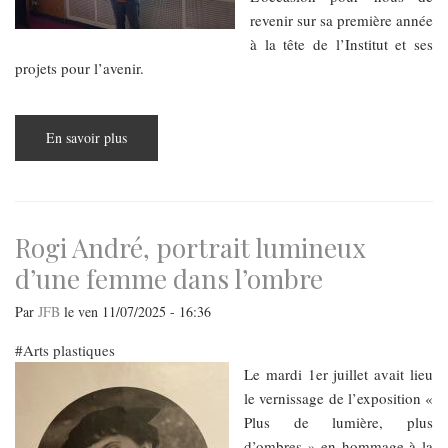
revenir sur sa première année
à la tête de l’Institut et ses
projets pour l’avenir.
En savoir plus
sur
L’Institut
français
à
pleine
vitesse,
notre
échange
Rogi André, portrait lumineux
avec
son
d’une femme dans l’ombre
directeur
Matthieu
Berton
Par
JFB
le
ven 11/07/2025 - 16:36
Arts plastiques
Le mardi 1er juillet avait lieu
le vernissage de l’exposition «
Plus de lumière, plus
d’ombres » en hommage à la