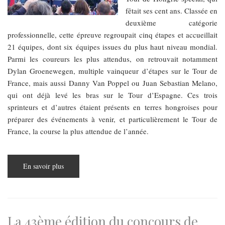
fêtait ses cent ans. Classée en
deuxième catégorie
professionnelle, cette épreuve regroupait cinq étapes et accueillait
21 équipes, dont six équipes issues du plus haut niveau mondial.
Parmi les coureurs les plus attendus, on retrouvait notamment
Dylan Groenewegen, multiple vainqueur d’étapes sur le Tour de
France, mais aussi Danny Van Poppel ou Juan Sebastian Melano,
qui ont déjà levé les bras sur le Tour d’Espagne. Ces trois
sprinteurs et d’autres étaient présents en terres hongroises pour
préparer des événements à venir, et particulièrement le Tour de
France, la course la plus attendue de l’année.
En savoir plus
sur
Tour
de
Hongrie
2025
:
Bilan
d’une
La 43ème édition du concours de
édition