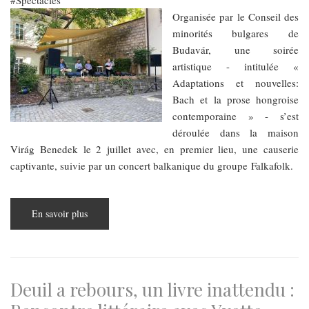
Spectacles
Organisée par le Conseil des
minorités bulgares de
Budavár, une soirée
artistique - intitulée «
Adaptations et nouvelles:
Bach et la prose hongroise
contemporaine » - s’est
déroulée dans la maison
Virág Benedek le 2 juillet avec, en premier lieu, une causerie
captivante, suivie par un concert balkanique du groupe Falkafolk.
En savoir plus
sur
Adaptations
et
nouvelles:
Bach
et
la
prose
Deuil a rebours, un livre inattendu :
hongroise
contemporaine