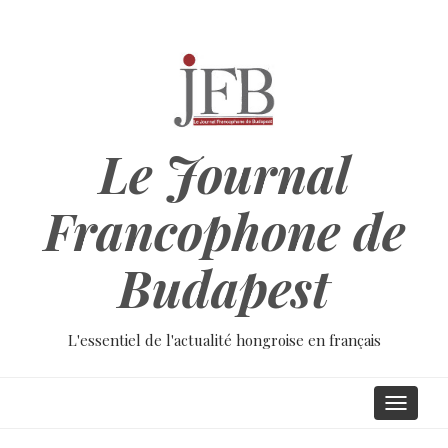
Aller
au
contenu
principal
Le Journal
Francophone de
Budapest
L'essentiel de l'actualité hongroise en français
Main
Toggle
navigati