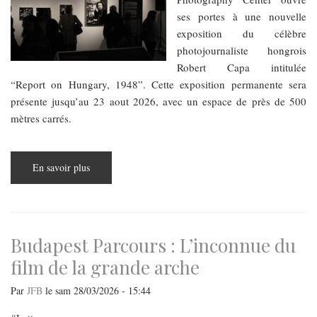
ses portes à une nouvelle
exposition du célèbre
photojournaliste hongrois
Robert Capa intitulée
“Report on Hungary, 1948”. Cette exposition permanente sera
présente jusqu’au 23 aout 2026, avec un espace de près de 500
mètres carrés.
En savoir plus
sur
Le
retour
de
Capa
à
Budapest
Budapest Parcours : L’inconnue du
film de la grande arche
Par
JFB
le
sam 28/03/2026 - 15:44