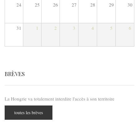
24
25
26
27
28
29
30
31
1
2
3
4
5
6
BRÈVES
La Hongrie va totalement interdire l'accès à son territoire
toutes les brèves