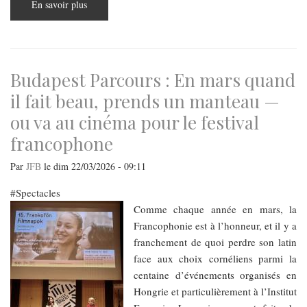
En savoir plus
sur
Budapest
Parcours
:
L’inconnue
du
film
de
Budapest Parcours : En mars quand
la
grande
il fait beau, prends un manteau —
arche
ou va au cinéma pour le festival
francophone
Par
JFB
le
dim 22/03/2026 - 09:11
Spectacles
Comme chaque année en mars, la
Francophonie est à l’honneur, et il y a
franchement de quoi perdre son latin
face aux choix cornéliens parmi la
centaine d’événements organisés en
Hongrie et particulièrement à l’Institut