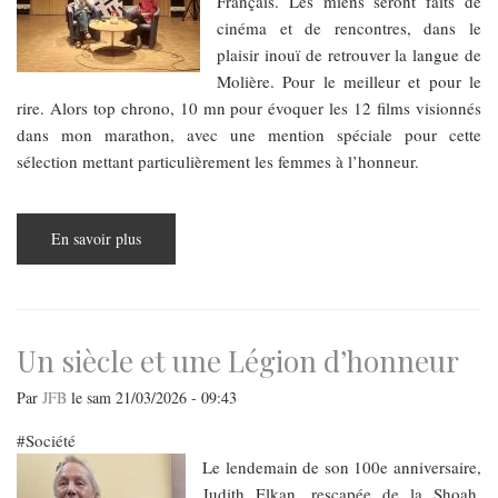
Français. Les miens seront faits de
cinéma et de rencontres, dans le
plaisir inouï de retrouver la langue de
Molière. Pour le meilleur et pour le
rire. Alors top chrono, 10 mn pour évoquer les 12 films visionnés
dans mon marathon, avec une mention spéciale pour cette
sélection mettant particulièrement les femmes à l’honneur.
En savoir plus
sur
Budapest
Parcours
:
En
mars
quand
il
Un siècle et une Légion d’honneur
fait
beau,
prends
Par
JFB
le
sam 21/03/2026 - 09:43
un
manteau
Société
—
ou
Le lendemain de son 100e anniversaire,
va
au
Judith Elkan, rescapée de la Shoah,