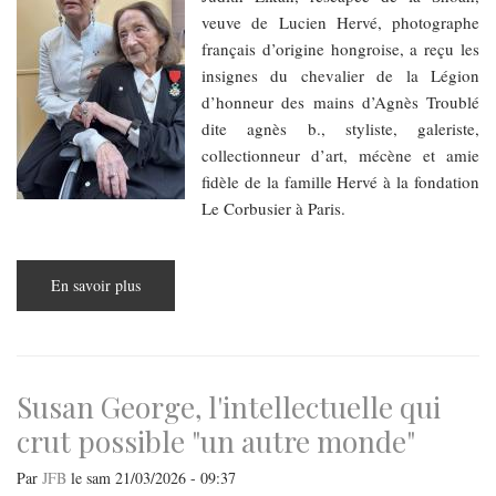
cinéma
pour
veuve de Lucien Hervé, photographe
le
français d’origine hongroise, a reçu les
festival
francophone
insignes du chevalier de la Légion
d’honneur des mains d’Agnès Troublé
dite agnès b., styliste, galeriste,
collectionneur d’art, mécène et amie
fidèle de la famille Hervé à la fondation
Le Corbusier à Paris.
En savoir plus
sur
Un
siècle
et
une
Légion
d’honneur
Susan George, l'intellectuelle qui
crut possible "un autre monde"
Par
JFB
le
sam 21/03/2026 - 09:37