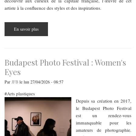
découvrir aux curieux de la capitale française, l’œuvre de cet
artiste à la confluence des styles et des inspirations.
En savoir plus
sur
Le
Petit
Palais
met
en
scène
l’œuvre
Budapest Photo Festival : Women's
de
Károly
Eyes
Ferenczy
et
sa
Par
JFB
le
lun 27/04/2026 - 08:57
«
modernité
hongroise
Arts plastiques
»
Depuis sa création en 2017,
le Budapest Photo Festival
est un rendez-vous
immanquable pour les
amateurs de photographie.