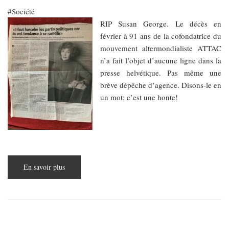
Société
RIP Susan George. Le décès en
février à 91 ans de la cofondatrice du
mouvement altermondialiste ATTAC
n’a fait l’objet d’aucune ligne dans la
presse helvétique. Pas même une
brève dépêche d’agence. Disons-le en
un mot: c’est une honte!
En savoir plus
sur
Susan
George,
l'intellectuelle
qui
crut
possible
"un
autre