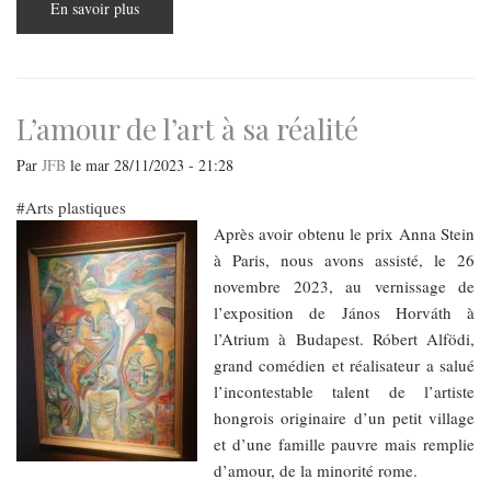
En savoir plus
sur
World
Press
Photo,
l’exposition
qui
n’a
pas
L’amour de l’art à sa réalité
fait
l’unanimité
à
Par
JFB
le
mar 28/11/2023 - 21:28
Budapest
Arts plastiques
Après avoir obtenu le prix Anna Stein
à Paris, nous avons assisté, le 26
novembre 2023, au vernissage de
l’exposition de János Horváth à
l’Atrium à Budapest. Róbert Alfödi,
grand comédien et réalisateur a salué
l’incontestable talent de l’artiste
hongrois originaire d’un petit village
et d’une famille pauvre mais remplie
d’amour, de la minorité rome.