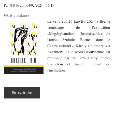
rend
hommage
Par
JFB
le
dim 04/02/2024 - 16:19
à
la
Arts plastiques
plasticienne
Vera
​​​​​​​Le vendredi 26 janvier 2024 a lieu le
Molnár
du
vernissage de l'exposition
10
février
„Megfoghatatlan” (Insaisissable), de
au
l'artiste Szabolcs Burucs, dans le
14
avril
Centre culturel « Károly Goldmark » à
2024
Keszthely. Le discours d'ouverture est
prononcé par Dr Géza Cséby, poète,
traducteur et directeur retraité de
l'institution.
En savoir plus
sur
Szabolcs
Burucs
et
Lőrinc
Szabó