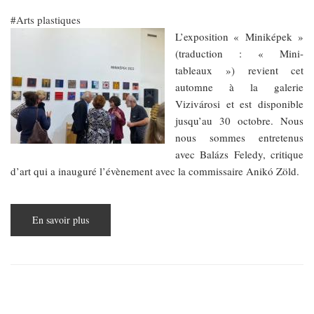
Arts plastiques
L’exposition « Miniképek »
(traduction : « Mini-
tableaux ») revient cet
automne à la galerie
Vizivárosi et est disponible
jusqu’au 30 octobre. Nous
nous sommes entretenus
avec Balázs Feledy, critique
d’art qui a inauguré l’évènement avec la commissaire Anikó Zöld.
En savoir plus
sur
« Miniképek »,
quand
le
tout
petit
format
devient
grandiose
Pagination