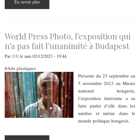
En savoir plus
sur
Renoir,
un
peintre
d’expérimentation
World Press Photo, l’exposition qui
n’a pas fait l’unanimité à Budapest
Par
JFB
le
sam 02/12/2023 - 19:44
Arts plastiques
Présente du 23 septembre au
5 novembre 2023 au Musée
national hongrois,
l’exposition itinérante a su
faire parler d’elle dans les
médias et même dans le
monde politique hongrois.