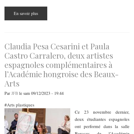
En savoir plus
sur
Exposition
Absence
et
mémoire
commémorative
à
Marcel
Claudia Pesa Cesarini et Paula
Breuer
á
Castro Carralero, deux artistes
Pécs
espagnoles complémentaires à
l’Académie hongroise des Beaux-
Arts
Par
JFB
le
sam 09/12/2023 - 19:44
Arts plastiques
Ce 23 novembre dernier,
deux étudiantes espagnoles
ont performé dans la salle
Barcsay de l’Académie