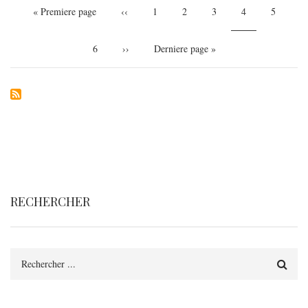
Première
« Premiere page
Page
‹‹
Page
1
Page
2
Page
3
Page
4
Page
5
page
précédente
courante
Page
6
Page
››
Dernière
Derniere page »
suivante
page
RECHERCHER
Rechercher