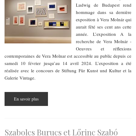
Ludwig de Budapest rend
hommage dans sa dernière
exposition à Vera Molnár qui
aurait fêté ses cent ans cette
année. L’exposition A la
recherche de Vera Molnár -
Oeuvres et réflexions
contemporaines de Vera Molnar est accessible au public depuis ce
samedi 10 février jusqu’au 14 avril 2024. L’exposition a été
réalisée avec le concours de Stiftung Für Kunst und Kultur et la
Galerie Vintage.
En savoir plus
sur
La
nouvelle
exposition
du
musée
Ludwig
de
Szabolcs Burucs et Lőrinc Szabó
Budapest