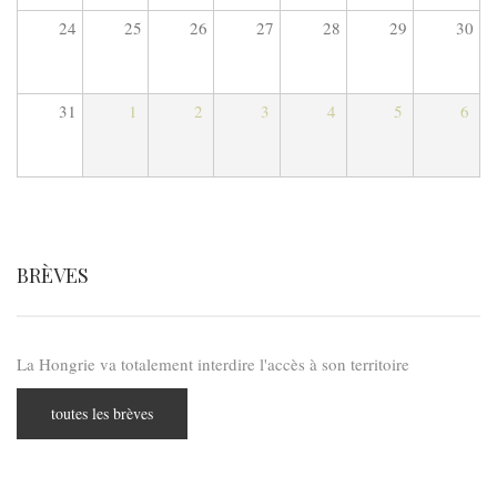
24
25
26
27
28
29
30
31
1
2
3
4
5
6
BRÈVES
La Hongrie va totalement interdire l'accès à son territoire
toutes les brèves