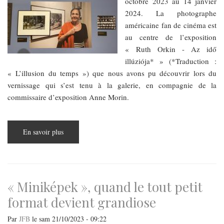
octobre 2023 au 14 janvier
2024. La photographe
américaine fan de cinéma est
au centre de l’exposition
« Ruth Orkin - Az idő
illúziója* » (*Traduction :
« L’illusion du temps ») que nous avons pu découvrir lors du
vernissage qui s’est tenu à la galerie, en compagnie de la
commissaire d’exposition Anne Morin.
En savoir plus
sur
Ruth
Orkin,
femme
photographe,
femme
cinéaste
« Miniképek », quand le tout petit
format devient grandiose
Par
JFB
le
sam 21/10/2023 - 09:22