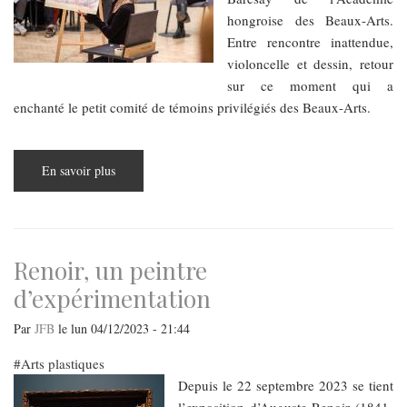
hongroise des Beaux-Arts.
Entre rencontre inattendue,
violoncelle et dessin, retour
sur ce moment qui a
enchanté le petit comité de témoins privilégiés des Beaux-Arts.
En savoir plus
sur
Claudia
Pesa
Cesarini
et
Paula
Castro
Carralero,
Renoir, un peintre
deux
artistes
d’expérimentation
espagnoles
complémentaires
à
Par
JFB
le
lun 04/12/2023 - 21:44
l’Académie
hongroise
des
Arts plastiques
Beaux-
Depuis le 22 septembre 2023 se tient
Arts