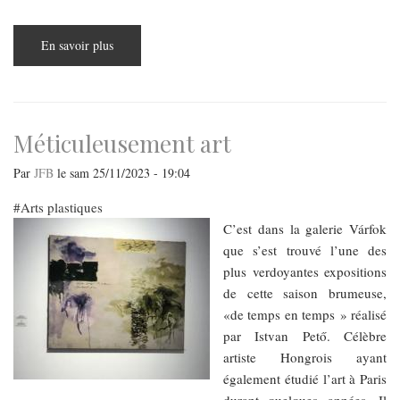
En savoir plus
sur
L’amour
de
l’art
à
sa
réalité
Méticuleusement art
Par
JFB
le
sam 25/11/2023 - 19:04
Arts plastiques
C’est dans la galerie Várfok
que s’est trouvé l’une des
plus verdoyantes expositions
de cette saison brumeuse,
«de temps en temps » réalisé
par Istvan Pető. Célèbre
artiste Hongrois ayant
également étudié l’art à Paris