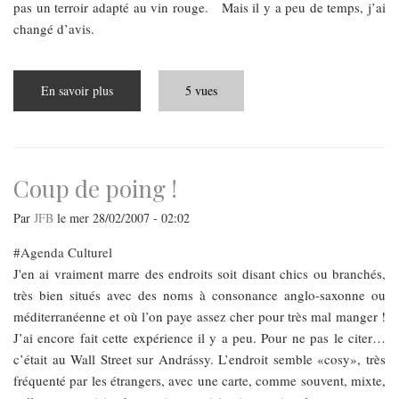
pas un terroir adapté au vin rouge. Mais il y a peu de temps, j’ai
changé d’avis.
En savoir plus
sur
5 vues
Un
vin
d’esprit
Coup de poing !
Par
JFB
le
mer 28/02/2007 - 02:02
Agenda Culturel
J'en ai vraiment marre des endroits soit disant chics ou branchés,
très bien situés avec des noms à consonance anglo-saxonne ou
méditerranéenne et où l’on paye assez cher pour très mal manger !
J’ai encore fait cette expérience il y a peu. Pour ne pas le citer…
c’était au Wall Street sur Andrássy. L’endroit semble «cosy», très
fréquenté par les étrangers, avec une carte, comme souvent, mixte,