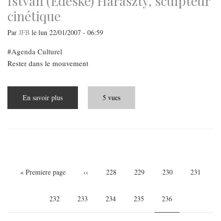
István (Édeske) Harasztÿ, sculpteur
cinétique
Par
JFB
le
lun 22/01/2007 - 06:59
Agenda Culturel
Rester dans le mouvement
En savoir plus
sur
5 vues
István
(Édeske)
Harasztÿ,
sculpteur
cinétique
Pagination
Première
« Premiere page
Page
‹‹
Page
228
Page
229
Page
230
Page
231
page
précédente
Page
232
Page
233
Page
234
Page
235
Page
236
courante