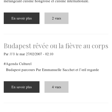
mélangeant cuisine hongroise et cuisine internationale.
En savoir plus
sur
2 vues
Coup
de
poing
!
Budapest rêvée ou la fièvre au corps
Par
JFB
le
mar 27/02/2007 - 02:10
Agenda Culturel
Budapest parcours Par Emmanuelle Sacchet et l’œil regarde
En savoir plus
sur
4 vues
Budapest
rêvée
ou
la
fièvre
au
corps