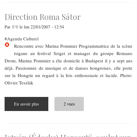
européenne
de
l’énergie
Direction Roma Sátor
Par
JFB
le
lun 22/01/2007 - 12:54
Agenda Culturel
Rencontre avec Marina Pommier Programmatrice de la scène
tsigane au festival Sziget et manager du groupe Romano
Drom, Marina Pommier a élu domicile à Budapest il y a sept ans
déjà. Passionnée de musique et de danses hongroises, elle porte
sur la Hongrie un regard à la fois enthousiaste et lucide. Photo:
Olivier Teszlák
En savoir plus
sur
2 vues
Direction
Roma
Sátor