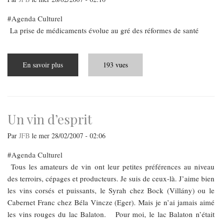
Agenda Culturel
La prise de médicaments évolue au gré des réformes de santé
En savoir plus
sur
193 vues
Médicaments
sur
ordonnance
Un vin d’esprit
Par
JFB
le
mer 28/02/2007 - 02:06
Agenda Culturel
Tous les amateurs de vin ont leur petites préférences au niveau
des terroirs, cépages et producteurs. Je suis de ceux-là. J’aime bien
les vins corsés et puissants, le Syrah chez Bock (Villány) ou le
Cabernet Franc chez Béla Vincze (Eger). Mais je n’ai jamais aimé
les vins rouges du lac Balaton. Pour moi, le lac Balaton n’était