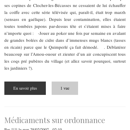
ses copines de Clocher-les-Bécasses ne cessaient de lui échauffer
la coiffe avec cette série télévisée qui, paraît-il, était trop marzh
(sensass en gaélique). Depuis leur contamination, elles étaient
toutes tombées jupons par-dessus tête et s’étaient mises à faire
n’importe quoi : -Jouer au poker une fois par semaine en avalant
de grandes bolées de cidre dans d’immenses mugs blancs (tasses
en ricain) parce que le Quimperlé ça fait démodé. . Déblatérer
beaucoup sur l’Amou-ouour et zieuter d’un air concupiscent tous
les coqs pré pubères du village (et allez savoir pourquoi, surtout
les jardiniers ?).
En savoir plus
sur
1 vue
REGARDERA-
REGARDERA
PAS
Médicaments sur ordonnance
Par
JFB
le
mer 28/02/2007 - 02:10