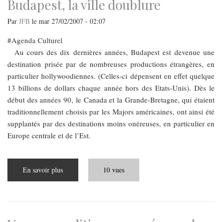
Budapest, la ville doublure
Par
JFB
le
mar 27/02/2007 - 02:07
Agenda Culturel
Au cours des dix dernières années, Budapest est devenue une
destination prisée par de nombreuses productions étrangères, en
particulier hollywoodiennes. (Celles-ci dépensent en effet quelque
13 billions de dollars chaque année hors des Etats-Unis). Dès le
début des années 90, le Canada et la Grande-Bretagne, qui étaient
traditionnellement choisis par les Majors américaines, ont ainsi été
supplantés par des destinations moins onéreuses, en particulier en
Europe centrale et de l’Est.
En savoir plus
sur
10 vues
Budapest,
la
ville
doublure