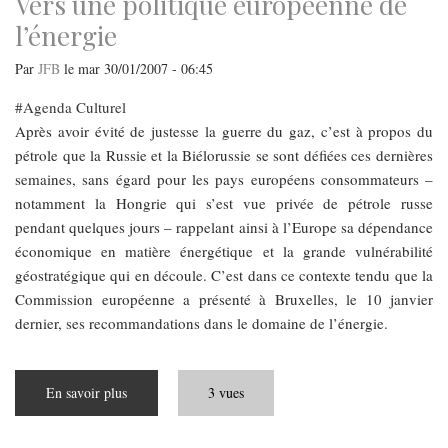
Vers une politique européenne de
l’énergie
Par
JFB
le
mar 30/01/2007 - 06:45
Agenda Culturel
Après avoir évité de justesse la guerre du gaz, c’est à propos du
pétrole que la Russie et la Biélorussie se sont défiées ces dernières
semaines, sans égard pour les pays européens consommateurs –
notamment la Hongrie qui s’est vue privée de pétrole russe
pendant quelques jours – rappelant ainsi à l’Europe sa dépendance
économique en matière énergétique et la grande vulnérabilité
géostratégique qui en découle. C’est dans ce contexte tendu que la
Commission européenne a présenté à Bruxelles, le 10 janvier
dernier, ses recommandations dans le domaine de l’énergie.
En savoir plus
sur
3 vues
Vers
une
politique