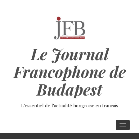
Aller
au
contenu
principal
Le Journal
Francophone de
Budapest
L'essentiel de l'actualité hongroise en français
Main
Toggle
navigati