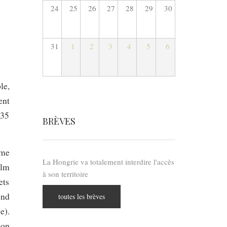
24
25
26
27
28
29
30
31
1
2
3
4
5
6
le,
ent
 35
BRÈVES
ême
La Hongrie va totalement interdire l'accès
ilm
à son territoire
ets
ond
toutes les brèves
e).
ion