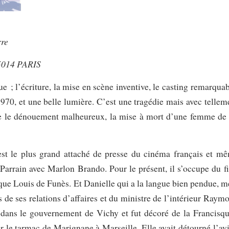
rre
75014 PARIS
e ; l’écriture, la mise en scène inventive, le casting remarquab
970, et une belle lumière. C’est une tragédie mais avec tellem
ie le dénouement malheureux, la mise à mort d’une femme de
st le plus grand attaché de presse du cinéma français et m
Parrain avec Marlon Brando. Pour le présent, il s’occupe du f
que Louis de Funès. Et Danielle qui a la langue bien pendue, m
s de ses relations d’affaires et du ministre de l’intérieur Raym
e dans le gouvernement de Vichy et fut décoré de la Francisqu
 le tarmac de Marignane à Marseille. Elle avait détourné l’av