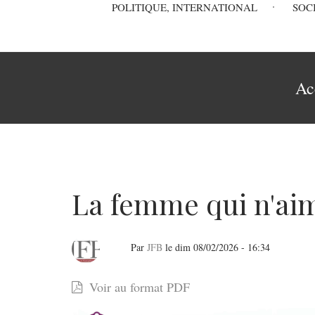
Main
POLITIQUE, INTERNATIONAL
SOC
navigation
Fil
Ac
d'Ariane
La femme qui n'aim
Par
JFB
le
dim 08/02/2026 - 16:34
La
Voir au format PDF
femme