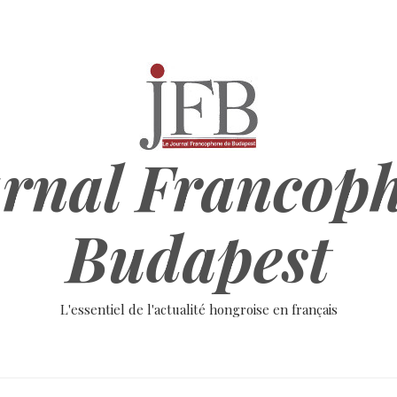
rnal Francop
Budapest
L'essentiel de l'actualité hongroise en français