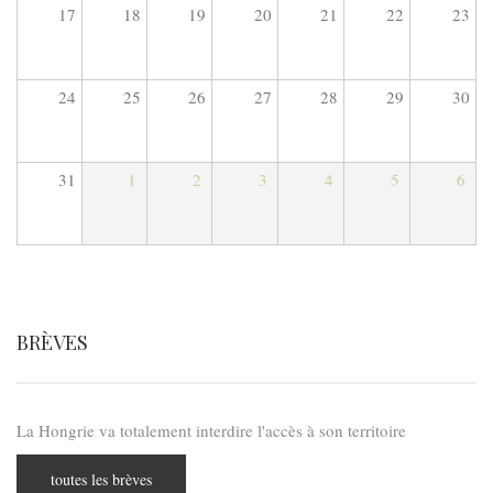
17
18
19
20
21
22
23
24
25
26
27
28
29
30
31
1
2
3
4
5
6
BRÈVES
La Hongrie va totalement interdire l'accès à son territoire
toutes les brèves