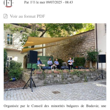
Par
JFB
le
mer 09/07/2025 - 08:43
Adaptations
Voir au format PDF
et
nouvelles:
Bach
et
la
prose
hongroise
contemporaine
Organisée par le Conseil des minorités bulgares de Budavár, une