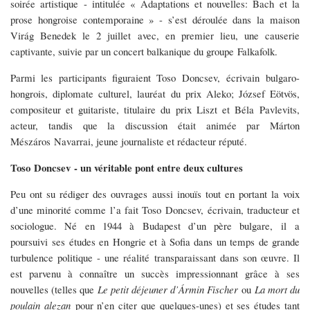
soirée artistique - intitulée « Adaptations et nouvelles: Bach et la
prose hongroise contemporaine » - s’est déroulée dans la maison
Virág Benedek le 2 juillet avec, en premier lieu, une causerie
captivante, suivie par un concert balkanique du groupe Falkafolk.
Parmi les participants figuraient Toso Doncsev, écrivain bulgaro-
hongrois, diplomate culturel, lauréat du prix Aleko; József Eötvös,
compositeur et guitariste, titulaire du prix Liszt et Béla Pavlevits,
acteur, tandis que la discussion était animée par Márton
Mészáros Navarrai, jeune journaliste et rédacteur réputé.
Toso Doncsev - un véritable pont entre deux cultures
Peu ont su rédiger des ouvrages aussi inouïs tout en portant la voix
d’une minorité comme l’a fait Toso Doncsev, écrivain, traducteur et
sociologue. Né en 1944 à Budapest d’un père bulgare, il a
poursuivi ses études en Hongrie et à Sofia dans un temps de grande
turbulence politique - une réalité transparaissant dans son œuvre. Il
est parvenu à connaître un succès impressionnant grâce à ses
nouvelles (telles que
Le petit déjeuner d’Ármin Fischer
ou
La mort du
poulain alezan
pour n’en citer que quelques-unes) et ses études tant