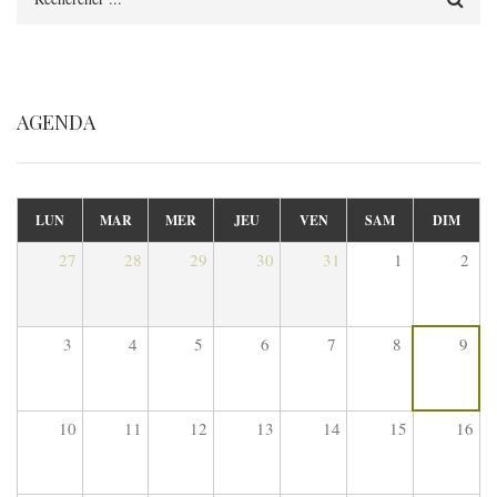
AGENDA
LUN
MAR
MER
JEU
VEN
SAM
DIM
27
28
29
30
31
1
2
3
4
5
6
7
8
9
10
11
12
13
14
15
16