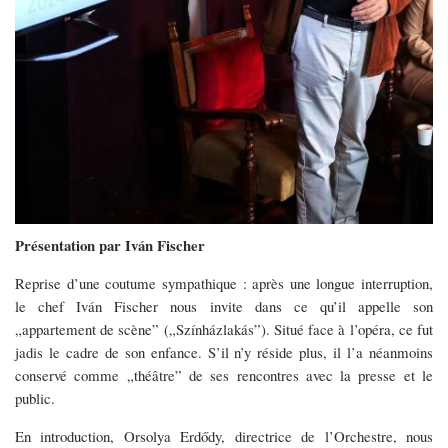
Budapest
nous
promet
une
saison
riche
en
Présentation par Iván Fischer
événements
Reprise d’une coutume sympathique : après une longue interruption,
le chef Iván Fischer nous invite dans ce qu’il appelle son
„appartement de scène” („Színházlakás”). Situé face à l’opéra, ce fut
jadis le cadre de son enfance. S’il n’y réside plus, il l’a néanmoins
conservé comme „théâtre” de ses rencontres avec la presse et le
public.
En introduction, Orsolya Erdődy, directrice de l’Orchestre, nous