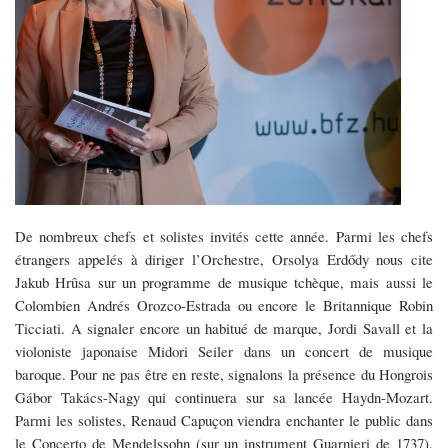
De nombreux chefs et solistes invités cette année. Parmi les chefs
étrangers appelés à diriger l’Orchestre, Orsolya Erdődy nous cite
Jakub Hrûsa sur un programme de musique tchèque, mais aussi le
Colombien Andrés Orozco-Estrada ou encore le Britannique Robin
Ticciati. A signaler encore un habitué de marque, Jordi Savall et la
violoniste japonaise Midori Seiler dans un concert de musique
baroque. Pour ne pas être en reste, signalons la présence du Hongrois
Gábor Takács-Nagy qui continuera sur sa lancée Haydn-Mozart.
Parmi les solistes, Renaud Capuçon viendra enchanter le public dans
le Concerto de Mendelssohn (sur un instrument Guarnieri de 1737).