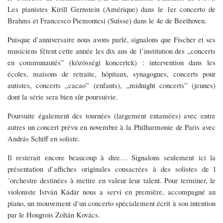
Les pianistes Kirill Gernstein (Amérique) dans le 1er concerto de
Brahms et Francesco Piemontesi (Suisse) dans le 4e de Beethoven.
Puisque d’anniversaire nous avons parlé, signalons que Fischer et ses
musiciens fêtent cette année les dix ans de l’institution des „concerts
en communautés” (közösségi koncertek) : intervention dans les
écoles, maisons de retraite, hôpitaux, synagogues, concerts pour
autistes, concerts „cacao” (enfants), „midnight concerts” (jeunes)
dont la série sera bien sûr poursuivie.
Poursuite également des tournées (largement entamées) avec entre
autres un concert prévu en novembre à la Philharmonie de Paris avec
András Schiff en soliste.
Il resterait encore beaucoup à dire… Signalons seulement ici la
présentation d’affiches originales consacrées à des solistes de l
´orchestre destinées à mettre en valeur leur talent. Pour terminer, le
violoniste István Kádár nous a servi en première, accompagné au
piano, un mouvement d’un concerto spécialement écrit à son intention
par le Hongrois Zoltán Kovács.