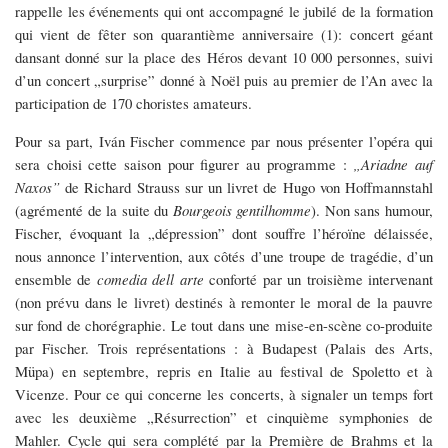
rappelle les événements qui ont accompagné le jubilé de la formation
qui vient de fêter son quarantième anniversaire (1): concert géant
dansant donné sur la place des Héros devant 10 000 personnes, suivi
d’un concert „surprise” donné à Noël puis au premier de l’An avec la
participation de 170 choristes amateurs.
Pour sa part, Iván Fischer commence par nous présenter l’opéra qui
sera choisi cette saison pour figurer au programme :
„Ariadne auf
Naxos”
de Richard Strauss sur un livret de Hugo von Hoffmannstahl
(agrémenté de la suite du
Bourgeois gentilhomme
). Non sans humour,
Fischer, évoquant la „dépression” dont souffre l’héroïne délaissée,
nous annonce l’intervention, aux côtés d’une troupe de tragédie, d’un
ensemble de
comedia dell arte
conforté par un troisième intervenant
(non prévu dans le livret) destinés à remonter le moral de la pauvre
sur fond de chorégraphie. Le tout dans une mise-en-scène co-produite
par Fischer. Trois représentations : à Budapest (Palais des Arts,
Müpa) en septembre, repris en Italie au festival de Spoletto et à
Vicenze. Pour ce qui concerne les concerts, à signaler un temps fort
avec les deuxième „Résurrection” et cinquième symphonies de
Mahler. Cycle qui sera complété par la Première de Brahms et la