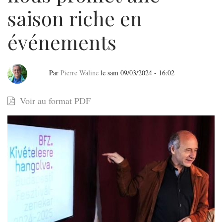
saison riche en
événements
Par
Pierre Waline
le
sam 09/03/2024 - 16:02
Pour
Voir au format PDF
célébrer
son
jubilé,
l’Orchestre
du
Festival
de