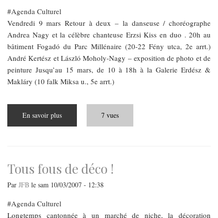
Agenda Culturel
Vendredi 9 mars Retour à deux – la danseuse / choréographe
Andrea Nagy et la célèbre chanteuse Erzsi Kiss en duo . 20h au
bâtiment Fogadó du Parc Millénaire (20-22 Fény utca, 2e arrt.)
André Kertész et László Moholy-Nagy – exposition de photo et de
peinture Jusqu’au 15 mars, de 10 à 18h à la Galerie Erdész &
Makláry (10 falk Miksa u., 5e arrt.)
En savoir plus
sur
7 vues
Du
9
au
22
mars
Tous fous de déco !
Par
JFB
le
sam 10/03/2007 - 12:38
Agenda Culturel
Longtemps cantonnée à un marché de niche, la décoration