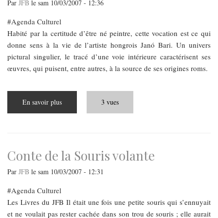
Par
JFB
le
sam 10/03/2007 - 12:36
Agenda Culturel
Habité par la certitude d’être né peintre, cette vocation est ce qui
donne sens à la vie de l’artiste hongrois Janó Bari. Un univers
pictural singulier, le tracé d’une voie intérieure caractérisent ses
œuvres, qui puisent, entre autres, à la source de ses origines roms.
En savoir plus
sur
3 vues
Janó
Bari,
ou
les
migrations
du
peintre
Conte de la Souris volante
Par
JFB
le
sam 10/03/2007 - 12:31
Agenda Culturel
Les Livres du JFB Il était une fois une petite souris qui s’ennuyait
et ne voulait pas rester cachée dans son trou de souris ; elle aurait