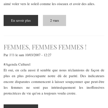
aimé voler vers le soleil comme les oiseaux et avoir des ailes.
En savoir plus
sur
2 vues
Conte
de
la
Souris
volante
FEMMES, FEMMES FEMMES !
Par
JFB
le
sam 10/03/2007 - 12:27
Agenda Culturel
Et oui, en cela aussi il semble que nous réclamions de façon de
plus en plus préoccupante notre dû de parité. Des indicateurs
encore disparates commencent à laisser soupçonner que peut-être
les femmes ne sont pas intrinsèquement les inoffensives
protectrices de vie qu’on a toujours voulu croire.