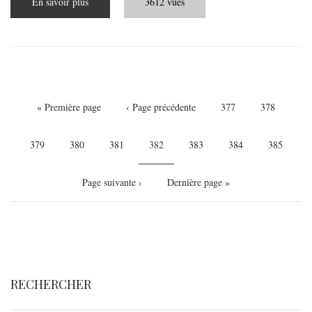
En savoir plus
sur
3612 vues
Budapest,
la
Bangkok
de
l’Europe
Pagination
Première
« Première page
Page
‹ Page précédente
Page
377
Page
378
page
précédente
Page
379
Page
380
Page
381
Page
382
Page
383
Page
384
Page
385
courante
Page
Page suivante ›
Dernière
Dernière page »
suivante
page
RECHERCHER