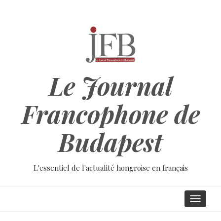
Aller
au
contenu
principal
Le Journal
Francophone de
Budapest
L'essentiel de l'actualité hongroise en français
Main
Toggle
navigati