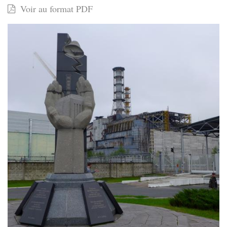
Voir au format PDF
Parcours :
TCHERNOBYL,
40
ans…