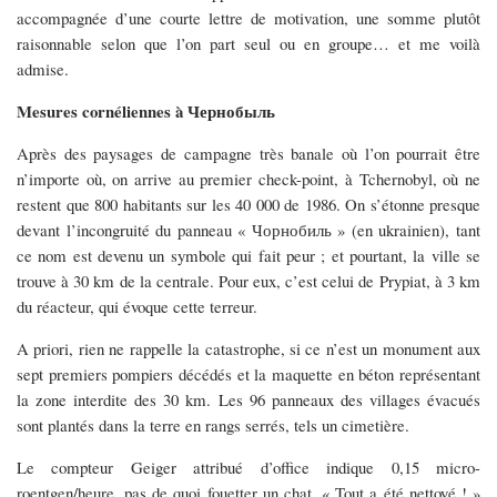
accompagnée d’une courte lettre de motivation, une somme plutôt
raisonnable selon que l’on part seul ou en groupe… et me voilà
admise.
Mesures cornéliennes à Чернобыль
Après des paysages de campagne très banale où l’on pourrait être
n’importe où, on arrive au premier check-point, à Tchernobyl, où ne
restent que 800 habitants sur les 40 000 de 1986. On s’étonne presque
devant l’incongruité du panneau « Чорнобиль » (en ukrainien), tant
ce nom est devenu un symbole qui fait peur ; et pourtant, la ville se
trouve à 30 km de la centrale. Pour eux, c’est celui de Prypiat, à 3 km
du réacteur, qui évoque cette terreur.
A priori, rien ne rappelle la catastrophe, si ce n’est un monument aux
sept premiers pompiers décédés et la maquette en béton représentant
la zone interdite des 30 km. Les 96 panneaux des villages évacués
sont plantés dans la terre en rangs serrés, tels un cimetière.
Le compteur Geiger attribué d’office indique 0,15 micro-
roentgen/heure, pas de quoi fouetter un chat. « Tout a été nettoyé ! »