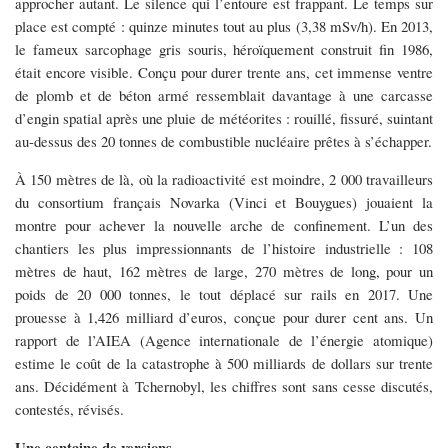
approcher autant. Le silence qui l’entoure est frappant. Le temps sur
place est compté : quinze minutes tout au plus (3,38 mSv/h). En 2013,
le fameux sarcophage gris souris, héroïquement construit fin 1986,
était encore visible. Conçu pour durer trente ans, cet immense ventre
de plomb et de béton armé ressemblait davantage à une carcasse
d’engin spatial après une pluie de météorites : rouillé, fissuré, suintant
au-dessus des 20 tonnes de combustible nucléaire prêtes à s’échapper.
À 150 mètres de là, où la radioactivité est moindre, 2 000 travailleurs
du consortium français Novarka (Vinci et Bouygues) jouaient la
montre pour achever la nouvelle arche de confinement. L’un des
chantiers les plus impressionnants de l’histoire industrielle : 108
mètres de haut, 162 mètres de large, 270 mètres de long, pour un
poids de 20 000 tonnes, le tout déplacé sur rails en 2017. Une
prouesse à 1,426 milliard d’euros, conçue pour durer cent ans. Un
rapport de l’AIEA (Agence internationale de l’énergie atomique)
estime le coût de la catastrophe à 500 milliards de dollars sur trente
ans. Décidément à Tchernobyl, les chiffres sont sans cesse discutés,
contestés, révisés.
Une centaine de versions