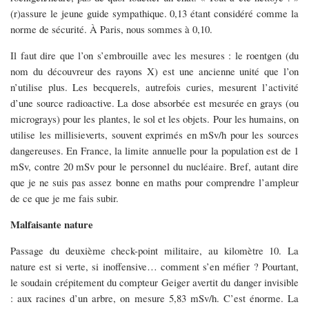
(r)assure le jeune guide sympathique. 0,13 étant considéré comme la
norme de sécurité. À Paris, nous sommes à 0,10.
Il faut dire que l’on s’embrouille avec les mesures : le roentgen (du
nom du découvreur des rayons X) est une ancienne unité que l’on
n’utilise plus. Les becquerels, autrefois curies, mesurent l’activité
d’une source radioactive. La dose absorbée est mesurée en grays (ou
micrograys) pour les plantes, le sol et les objets. Pour les humains, on
utilise les millisieverts, souvent exprimés en mSv/h pour les sources
dangereuses. En France, la limite annuelle pour la population est de 1
mSv, contre 20 mSv pour le personnel du nucléaire. Bref, autant dire
que je ne suis pas assez bonne en maths pour comprendre l’ampleur
de ce que je me fais subir.
Malfaisante nature
Passage du deuxième check-point militaire, au kilomètre 10. La
nature est si verte, si inoffensive… comment s’en méfier ? Pourtant,
le soudain crépitement du compteur Geiger avertit du danger invisible
: aux racines d’un arbre, on mesure 5,83 mSv/h. C’est énorme. La