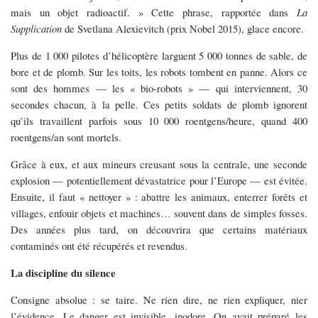
mais un objet radioactif. » Cette phrase, rapportée dans
La
Supplication
de Svetlana Alexievitch (prix Nobel 2015), glace encore.
Plus de 1 000 pilotes d’hélicoptère larguent 5 000 tonnes de sable, de
bore et de plomb. Sur les toits, les robots tombent en panne. Alors ce
sont des hommes — les « bio-robots » — qui interviennent, 30
secondes chacun, à la pelle. Ces petits soldats de plomb ignorent
qu’ils travaillent parfois sous 10 000 roentgens/heure, quand 400
roentgens/an sont mortels.
Grâce à eux, et aux mineurs creusant sous la centrale, une seconde
explosion — potentiellement dévastatrice pour l’Europe — est évitée.
Ensuite, il faut « nettoyer » : abattre les animaux, enterrer forêts et
villages, enfouir objets et machines… souvent dans de simples fosses.
Des années plus tard, on découvrira que certains matériaux
contaminés ont été récupérés et revendus.
La discipline du silence
Consigne absolue : se taire. Ne rien dire, ne rien expliquer, nier
l’évidence. Le danger est invisible, inodore. On avait préparé les