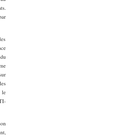
ts.
par
les
nce
 du
ême
sur
les
 le
TI-
ion
nt,