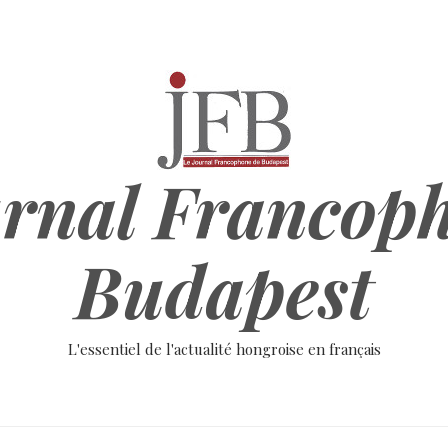
rnal Francop
Budapest
L'essentiel de l'actualité hongroise en français