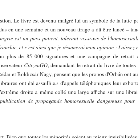
stion. Le livre est devenu malgré lui un symbole de la lutte p
ndus en une semaine et un nouveau tirage a dû être lancé – tan
ngrie est un pays patient, tolérant vis-à-vis de l'homosexuali
franchie, et c'est ainsi que je résumerai mon opinion : Laissez 
enu plus de 85 000 signatures et une campagne de retrait 
CitizenGO
onservateur
, demandant le retrait du livre de toutes 
Rédai et Boldizsár Nagy,
pensent que les propos d'Orbán ont au
libraires ont été assailli.e.s d'appels téléphoniques leur exhort
d'extrême droite a même collé une large affiche sur une librai
e publication de propagande homosexuelle dangereuse pour 
rt. Bien que toutes les minorités soient au mieux invisibilisées