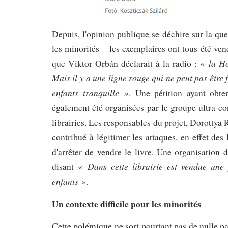
Depuis, l'opinion publique se déchire sur la que
les minorités – les exemplaires ont tous été ve
la Ho
que Viktor
Orbán déclarait à la radio : «
Mais il y a une ligne rouge qui ne peut pas être 
enfants tranquille »
. Une pétition ayant obt
également été organisées par le groupe ultra-c
librairies. Les responsables du proj
et, Dorottya 
contribué à légitimer les attaques, en effet des 
d'arrêter de vendre le livre. Une organisation 
Dans cette librairie est vendue un
disant «
enfants »
.
Un contexte difficile pour les minorités
Cette polémique ne sort pourtant pas de nulle pa