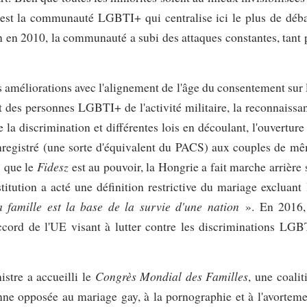
'est la communauté LGBTI+ qui centralise ici le plus de déba
 en 2010, la communauté a subi des attaques constantes, tant 
s améliorations avec l'alignement de l'âge du consentement sur 
t des personnes LGBTI+ de l'activité militaire, la reconnaissa
e la discrimination et différentes lois en découlant, l'ouverture
 enregistré (une sorte d'équivalent du PACS) aux couples de m
Fidesz
s que le
est au pouvoir, la Hongrie a fait marche arrière 
tution a acté une définition restrictive du mariage excluant 
a famille est la base de la survie d'une nation
». En 2016,
cord de l'UE visant à lutter contre les discriminations LGB
Congrès Mondial des Familles
stre a accueilli le
, une coalit
nne opposée au mariage gay, à la pornographie et à l'avorteme