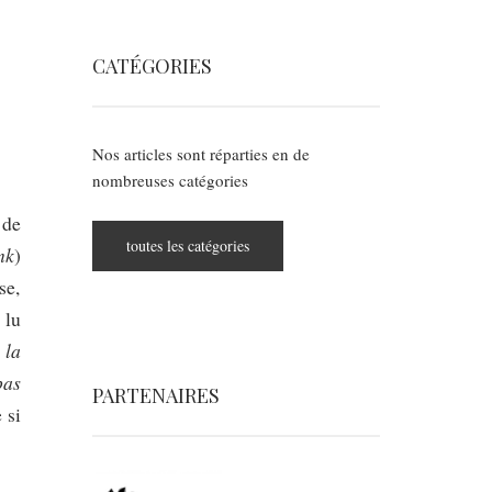
CATÉGORIES
Nos articles sont réparties en de
nombreuses catégories
 de
toutes les catégories
nk
)
se,
 lu
la
«
pas
PARTENAIRES
 si