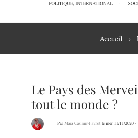
Main
POLITIQUE, INTERNATIONAL
SOC
navigation
Fil
Accueil
d'Ariane
Le Pays des Merveil
tout le monde ?
Par
Maïa Casimir-Favrot
le
mer 11/11/2020 -
Le