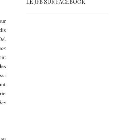
LE JFB SUR FACEBOOK
our
dis
té.
nos
ont
les
ssi
ant
rie
les
 au