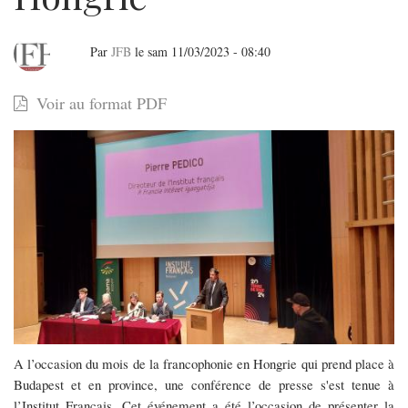
Par
JFB
le
sam 11/03/2023 - 08:40
Mois
Voir au format PDF
de
la
francophonie
et
festival
du
film
francophone
A l’occasion du mois de la francophonie en Hongrie qui prend place à
en
Budapest et en province, une conférence de presse s'est tenue à
l’Institut Français. Cet événement a été l’occasion de présenter la