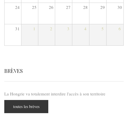
24
25
26
27
28
29
30
31
1
2
3
4
5
6
BRÈVES
La Hongrie va totalement interdire l'accès à son territoire
toutes les brèves