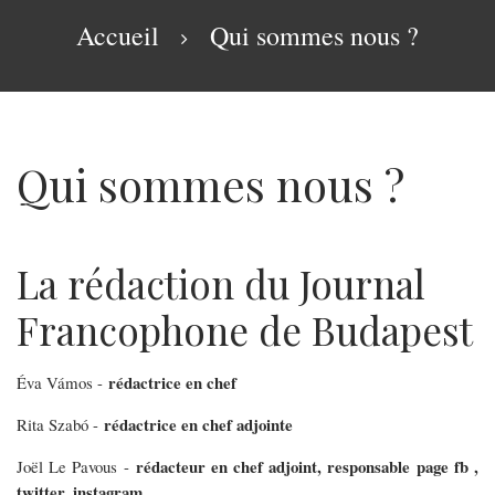
navigation
Fil
Accueil
Qui sommes nous ?
d'Ariane
Qui sommes nous ?
La rédaction du Journal
Qui
Francophone de Budapest
sommes
nous
rédactrice en chef
Éva Vámos -
?
rédactrice en chef adjointe
Rita Szabó -
rédacteur en chef adjoint, responsable page fb ,
Joël Le Pavous -
twitter, instagram